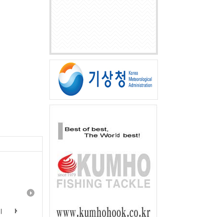
시
KS-531 스마트락 오모리그
GK-433 오징어 한치 유동채비