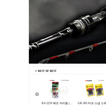
KS-225S 해조 자리돔 (어피)
GK-505 타코 스냅 스