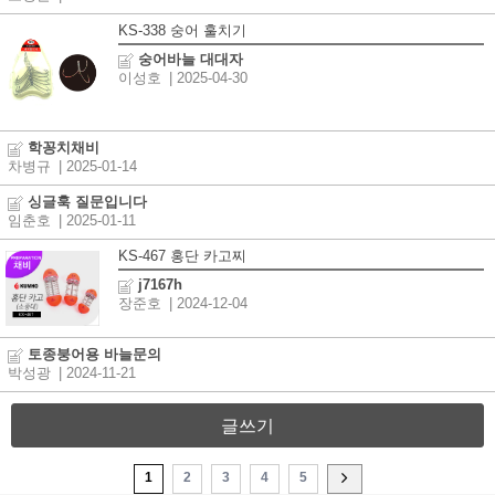
KS-338 숭어 훌치기
숭어바늘 대대자
이성호
| 2025-04-30
학꽁치채비
차병규
| 2025-01-14
싱글훅 질문입니다
임춘호
| 2025-01-11
KS-467 홍단 카고찌
j7167h
장준호
| 2024-12-04
토종붕어용 바늘문의
박성광
| 2024-11-21
글쓰기
1
2
3
4
5