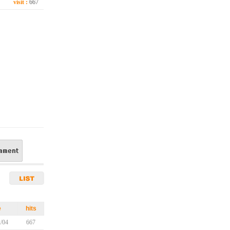
visit :
667
e
hits
/04
667