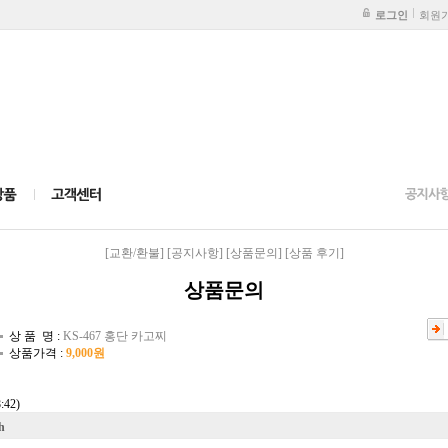
로그인
회원
[교환/환불]
[공지사항]
[상품문의]
[상품 후기]
상품문의
상 품 명 :
KS-467 홍단 카고찌
상품가격 :
9,000원
8:42)
h