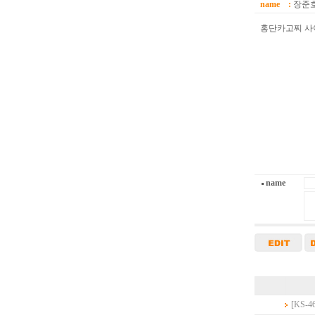
name :
장준
홍단카고찌 사
name
[KS-