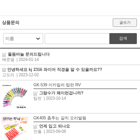
상품문의
글쓰기
검색
돌돔바늘 문의드립니다
배준열
| 2024-01-14
안녕하세요 kj 2316 와이어 직경을 알 수 있을까요??
고도리
| 2023-12-02
GK-539 이카킬러 팁런 RV
그람수가 왜이런겁니까?
팁런
| 2023-10-14
GK405 춤추는 갈치 오리발웜
언제 입고 되나요
잔월
| 2023-09-08