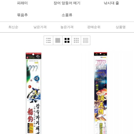
피래미
장어 망둥어 메기
낚시대 줄
묶음추
소품류
최신순
낮은가격
높은가격
판매순위
상품명