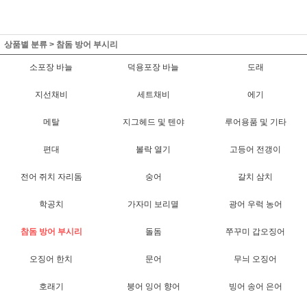
상품별 분류
>
참돔 방어 부시리
소포장 바늘
덕용포장 바늘
도래
지선채비
세트채비
에기
메탈
지그헤드 및 텐야
루어용품 및 기타
편대
볼락 열기
고등어 전갱이
전어 쥐치 자리돔
숭어
갈치 삼치
학공치
가자미 보리멸
광어 우럭 농어
참돔 방어 부시리
돌돔
쭈꾸미 갑오징어
오징어 한치
문어
무늬 오징어
호래기
붕어 잉어 향어
빙어 송어 은어