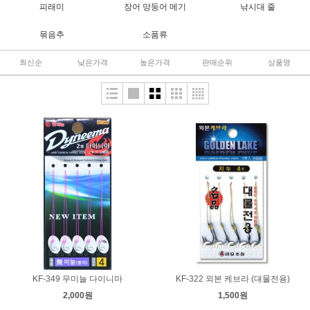
피래미
장어 망둥어 메기
낚시대 줄
묶음추
소품류
최신순
낮은가격
높은가격
판매순위
상품명
KF-349 무미늘 다이니마
KF-322 외본 케브라 (대물전용)
2,000원
1,500원