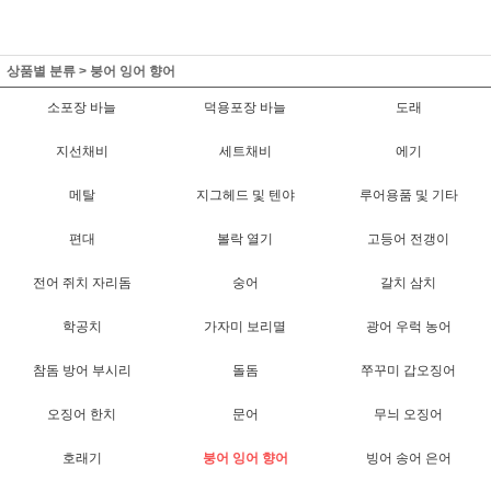
상품별 분류
>
붕어 잉어 향어
소포장 바늘
덕용포장 바늘
도래
지선채비
세트채비
에기
메탈
지그헤드 및 텐야
루어용품 및 기타
편대
볼락 열기
고등어 전갱이
전어 쥐치 자리돔
숭어
갈치 삼치
학공치
가자미 보리멸
광어 우럭 농어
참돔 방어 부시리
돌돔
쭈꾸미 갑오징어
오징어 한치
문어
무늬 오징어
호래기
붕어 잉어 향어
빙어 송어 은어